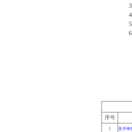
3
4
5
6
序号
1
关于申