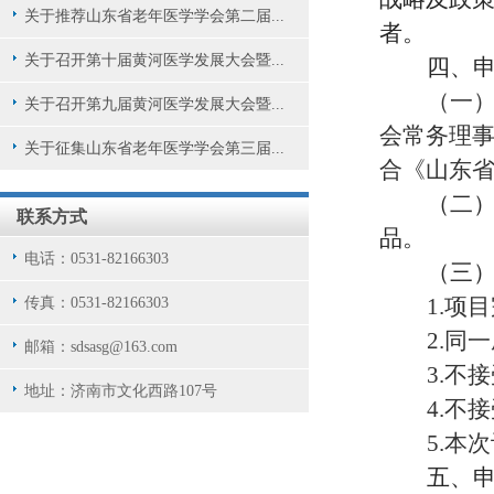
关于推荐山东省老年医学学会第二届...
者。
关于召开第十届黄河医学发展大会暨...
四、
（一）2
关于召开第九届黄河医学发展大会暨...
会常务理
关于征集山东省老年医学学会第三届...
合《山东
（二
联系方式
品。
电话：0531-82166303
（三
1.
项目
传真：0531-82166303
2.
同一
邮箱：sdsasg@163.com
3.
不接
地址：济南市文化西路107号
4.
不接
5.
本次
五、