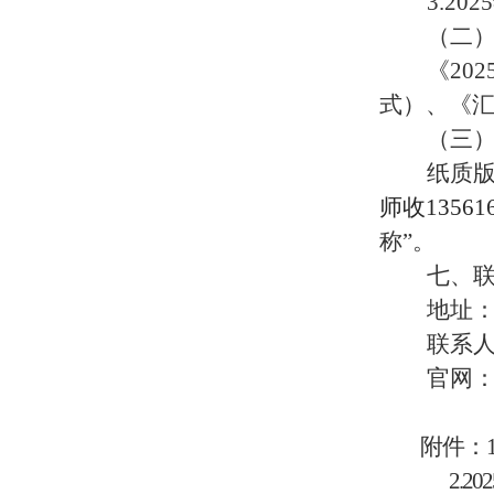
3.2025
（二
《20
式）、
《汇
（三
纸质
师收13561
称”。
七、
地址：
联系人
官网：ht
附件：
2.202