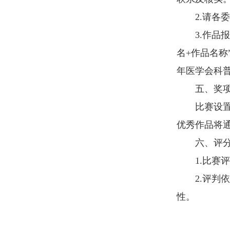
2.请
3.作品报
名+作品名称
年医学会科普
五、奖
比赛设
优秀作品将
六、评
1.比
2.评判
性。